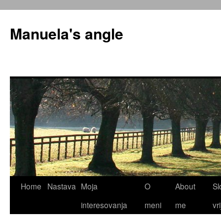
Skip
to
Manuela's angle
content
Home
Nastava
Moja
O
About
Sl
interesovanja
meni
me
vr