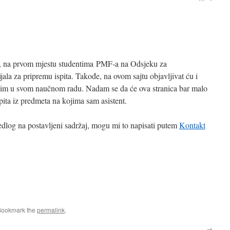
i, na prvom mjestu studentima PMF-a na Odsjeku za
ala za pripremu ispita. Takođe, na ovom sajtu objavljivat ću i
bavim u svom naučnom radu. Nadam se da će ova stranica bar malo
ispita iz predmeta na kojima sam asistent.
jedlog na postavljeni sadržaj, mogu mi to napisati putem
Kontakt
Bookmark the
permalink
.
…
→