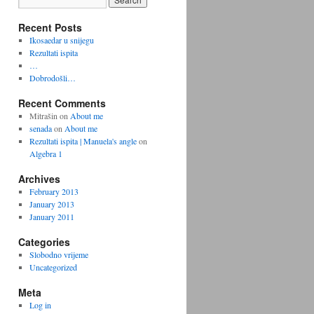
Recent Posts
Ikosaedar u snijegu
Rezultati ispita
…
Dobrodošli…
Recent Comments
Mitrašin
on
About me
senada
on
About me
Rezultati ispita | Manuela's angle
on
Algebra 1
Archives
February 2013
January 2013
January 2011
Categories
Slobodno vrijeme
Uncategorized
Meta
Log in