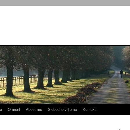
ja
O meni
About me
Slobodno vrijeme
Kontakt
…
→