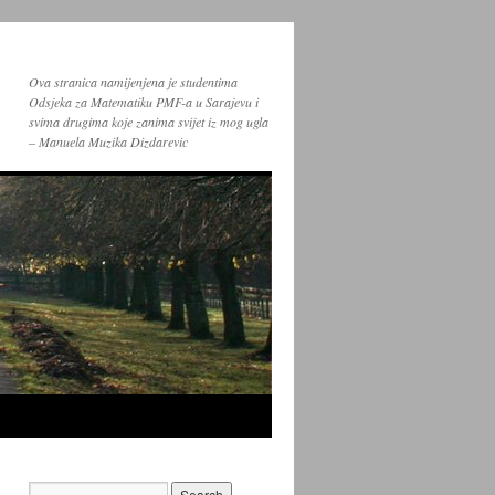
Ova stranica namijenjena je studentima
Odsjeka za Matematiku PMF-a u Sarajevu i
svima drugima koje zanima svijet iz mog ugla
– Manuela Muzika Dizdarevic