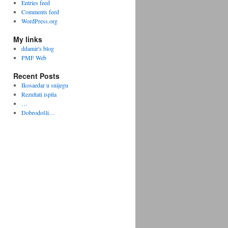
Entries feed
Comments feed
WordPress.org
My links
ddamir's blog
PMF Web
Recent Posts
Ikosaedar u snijegu
Rezultati ispita
…
Dobrodošli…